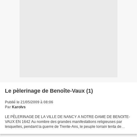
Le pèlerinage de Benoîte-Vaux (1)
Publié le 21/05/2009 à 08:06
Par
Karolvs
LE PÈLERINAGE DE LA VILLE DE NANCY A NOTRE-DAME DE BENOITE-
VAUX EN 1642 Au nombre des grandes manifestations religieuses par
lesquelles, pendant la guerre de Trente-Ans, le peuple lorrain tenta de
fléchir le courroux du Ciel, qui semblait s'appesantir...