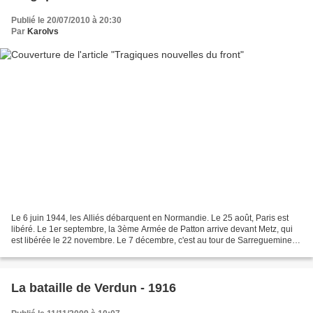
Publié le 20/07/2010 à 20:30
Par
Karolvs
Le 6 juin 1944, les Alliés débarquent en Normandie. Le 25 août, Paris est
libéré. Le 1er septembre, la 3ème Armée de Patton arrive devant Metz, qui
est libérée le 22 novembre. Le 7 décembre, c'est au tour de Sarreguemines,
80 kilomètres à l'Est de Metz....
La bataille de Verdun - 1916