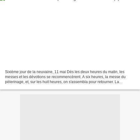
Sixième jour de la neuvaine, 11 mai Dès les deux heures du matin, les
messes et les dévotions se recommencèrent. A six heures, la messe du
pèlerinage, et, sur les huit heures, on s'assembla pour retourner. La
merveille fut que ces messieurs ne se lassaient...