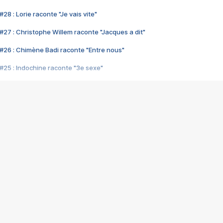
28 : Lorie raconte "Je vais vite"
#27 : Christophe Willem raconte "Jacques a dit"
#26 : Chimène Badi raconte "Entre nous"
#25 : Indochine raconte "3e sexe"
#24 : Zaho raconte "C'est chelou"
#23 : Patrick Bruel raconte "Au café des délices"
#22 : Kyo raconte "Le chemin"
#21 : Nolwenn Leroy raconte "Cassé"
#20 : Patrick Hernandez raconte "Born to be alive"
#19 : Lorie raconte "Près de moi"
#18 : Michael Jones raconte "A nos actes manqués" (avec Jean-Jacque
#17 : Khaled raconte "Aïcha"