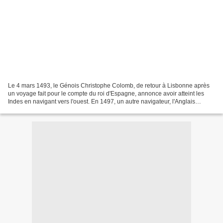
Le 4 mars 1493, le Génois Christophe Colomb, de retour à Lisbonne après
un voyage fait pour le compte du roi d'Espagne, annonce avoir atteint les
Indes en navigant vers l'ouest. En 1497, un autre navigateur, l'Anglais
Sébastien Cabot annonce qu'il a lui-aussi...